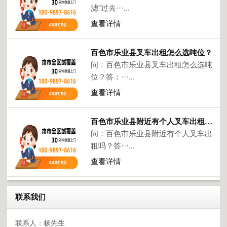
滤”过去···...
查看详情
百色市乐业县叉车出租怎么选吨位？
问：百色市乐业县叉车出租怎么选吨
位？答：···...
查看详情
百色市乐业县附近有个人叉车出租吗？
问：百色市乐业县附近有个人叉车出
租吗？答···...
查看详情
联系我们
联系人：杨先生