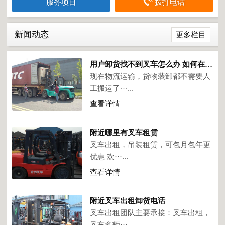
服务项目
拨打电话
新闻动态
更多栏目
用户卸货找不到叉车怎么办 如何在附近找叉车
现在物流运输，货物装卸都不需要人
工搬运了···...
查看详情
附近哪里有叉车租赁
叉车出租，吊装租赁，可包月包年更
优惠 欢···...
查看详情
附近叉车出租卸货电话
叉车出租团队主要承接：叉车出租，
叉车多辆···...