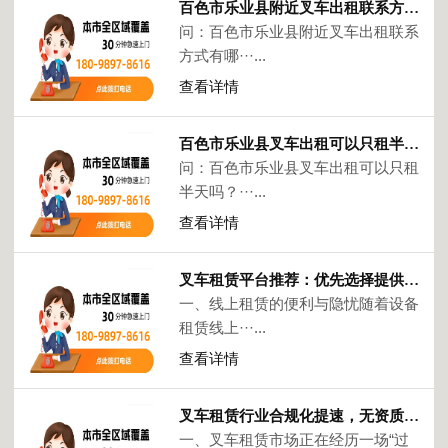
百色市乐业县附近叉车出租联系方式有哪些？
问：百色市乐业县附近叉车出租联系
方式有哪···...
查看详情
百色市乐业县叉车出租可以只租半天吗？
问：百色市乐业县叉车出租可以只租
半天吗？···...
查看详情
叉车租赁平台推荐：优先选择提供现场验车与正规手续的服务商
一、线上租赁的便利与隐忧随着设备
租赁线上···...
查看详情
叉车租赁行业合规化提速，无资质散户出租加速退出市场
一、叉车租赁市场正在经历一场“过