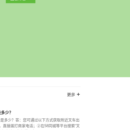
是多少？
话是多少？答：您可通过以下方式获取附近叉车出
”，直接拨打商家电话；②在58同城等平台搜索“叉