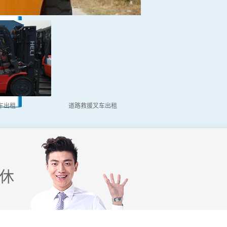
叉车出租
道路救援叉车出租
无休