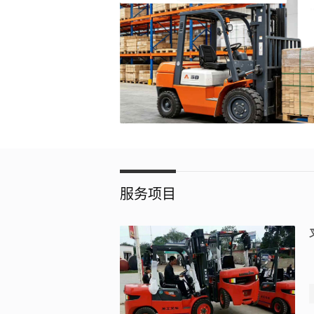
更多>
服务项目