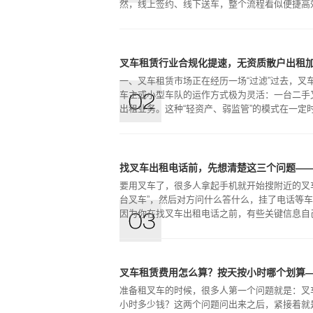
然，线上签约、线下送车，整个流程看似便捷高效。然
叉车租赁行业合规化提速，无资质散户出租
一、叉车租赁市场正在经历一场“过滤”过去，叉
车主或小型车队的运作方式极为灵活：一台二手
出租业务。这种“轻资产、弱监管”的模式在一定时期内
找叉车出租电话前，先想清楚这三个问题—
要用叉车了，很多人拿起手机就开始搜附近的叉
台叉车”，然后对方问什么答什么，挂了电话等
因为你在找叉车出租电话之前，有些关键信息自己还没
叉车租赁费用怎么算？按天按小时哪个划算
准备租叉车的时候，很多人第一个问题就是：叉
小时多少钱？这两个问题问出来之后，紧接着就