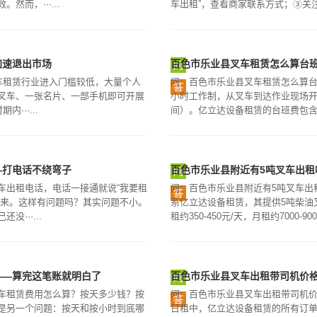
而，···...
车出租”，查看商家联系方式；③关注亿
加速退出市场
百色市乐业县叉车租赁怎么算台
车租赁行业进入门槛较低，大量个人
问：百色市乐业县叉车租赁怎么算台
叉车、一张名片、一部手机即可开展
小时工作制，从叉车到达作业现场
···...
间）。亿立达设备租赁的台班费包含8小
—打电话不绕弯子
百色市乐业县附近有5吨叉车出租
车出租电话，电话一接通就说“我要租
问：百色市乐业县附近有5吨叉车出
车来。这样有问题吗？其实问题不小。
系亿立达设备租赁，其提供5吨柴油叉
···...
租约350-450元/天，月租约7000-90
——算完这笔账就明白了
百色市乐业县叉车出租带司机价
车租赁费用怎么算？按天多少钱？按
问：百色市乐业县叉车出租带司机
是另一个问题：按天和按小时到底哪
日租中，亿立达设备租赁的所有订