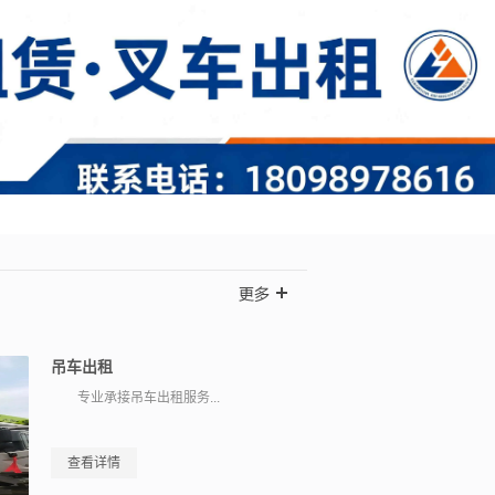
吊车出租
专业承接吊车出租服务...
查看详情