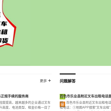
问题解答
与正规手续的服务商
百色市乐业县附近叉车出租电话
程度提高，越来越多的企业通过叉车
问：百色市乐业县附近叉车出租电
升高度、电池类型、租金价格一目了
租电话：①地图APP搜索“叉车出租