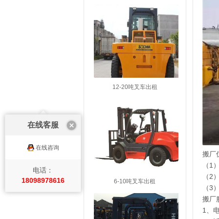
12-20吨叉车出租
在线客服
在线咨询
搬厂
（1
电话：
（2
18098978616
6-10吨叉车出租
（3
搬厂
1、