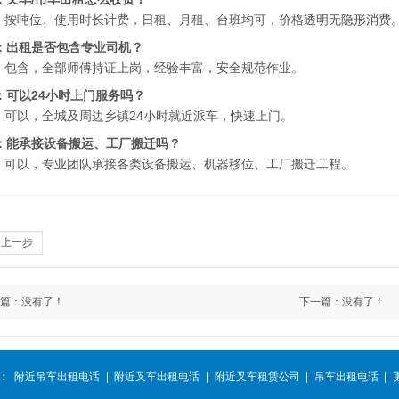
：按吨位、使用时长计费，日租、月租、台班均可，价格透明无隐形消费
：出租是否包含专业司机？
：包含，全部师傅持证上岗，经验丰富，安全规范作业。
：可以24小时上门服务吗？
：可以，全城及周边乡镇24小时就近派车，快速上门。
：能承接设备搬运、工厂搬迁吗？
：可以，专业团队承接各类设备搬运、机器移位、工厂搬迁工程。
回上一步
篇：
没有了！
下一篇：
没有了！
：
附近吊车出租电话
|
附近叉车出租电话
|
附近叉车租赁公司
|
吊车出租电话
|