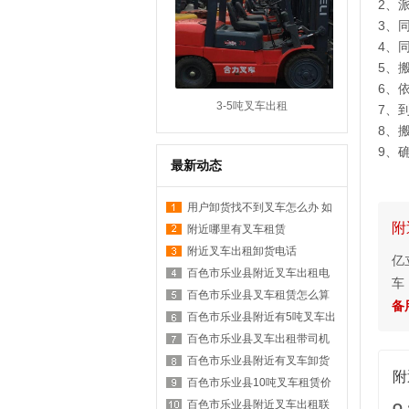
2、
3、
4、
5、
6、
3-5吨叉车出租
7、
8、
9、
最新动态
用户卸货找不到叉车怎么办 如
附
何在附近找叉车
附近哪里有叉车租赁
附近叉车出租卸货电话
亿
百色市乐业县附近叉车出租电
车
话是多少？
百色市乐业县叉车租赁怎么算
备用
台班？
百色市乐业县附近有5吨叉车出
租吗？
百色市乐业县叉车出租带司机
价格？
百色市乐业县附近有叉车卸货
附
服务吗？
百色市乐业县10吨叉车租赁价
格表？
百色市乐业县附近叉车出租联
Q