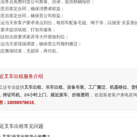
派业务员免费到贵公司察看、洽谈，提供精确报价；
同意后签定合同，确保消费者权益；
同意后签定合同，确保贵公司权益；
搬运当天依客户要求准点到位，每部车配备毛毯、绳子等，以做安 全妥善
依要求提供纸箱、打包等服务；
到达卸点按要求家具等大件摆放到位；
搬运当天派现场调度，确保贵公司顺利搬迁；
确定搬场结束，无损坏，再付款。
近叉车出租服务介绍
立达专业提供
叉车出租、吊车出租、设备吊装、工厂搬迁、机器移位、货
，
持证司机、24小时上门、就近派车、价格透明
， 欢迎新老客户来电咨
：18098978616
。
近叉车出租常见问题
：叉车/吊车出租怎么收费？