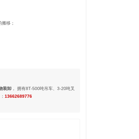
的搬移；
物装卸
， 拥有8T-500吨吊车、3-20吨叉
询：
13662689776