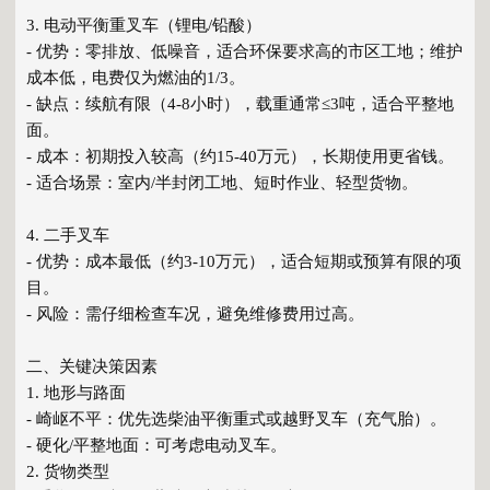
3. 电动平衡重叉车（锂电/铅酸）
- 优势：零排放、低噪音，适合环保要求高的市区工地；维护
成本低，电费仅为燃油的1/3。
- 缺点：续航有限（4-8小时），载重通常≤3吨，适合平整地
面。
- 成本：初期投入较高（约15-40万元），长期使用更省钱。
- 适合场景：室内/半封闭工地、短时作业、轻型货物。
4. 二手叉车
- 优势：成本最低（约3-10万元），适合短期或预算有限的项
目。
- 风险：需仔细检查车况，避免维修费用过高。
二、关键决策因素
1. 地形与路面
- 崎岖不平：优先选柴油平衡重式或越野叉车（充气胎）。
- 硬化/平整地面：可考虑电动叉车。
2. 货物类型